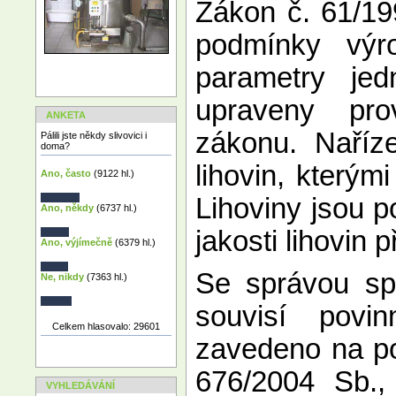
Zákon č. 61/19
podmínky výro
parametry jed
upraveny pro
ANKETA
zákonu. Naříze
Pálili jste někdy slivovici i
doma?
lihovin, kterým
Ano, často
(9122 hl.)
Lihoviny jsou p
Ano, někdy
(6737 hl.)
jakosti lihovin
Ano, výjímečně
(6379 hl.)
Se správou spo
Ne, nikdy
(7363 hl.)
souvisí povi
Celkem hlasovalo: 29601
zavedeno na po
676/2004 Sb.,
VYHLEDÁVÁNÍ