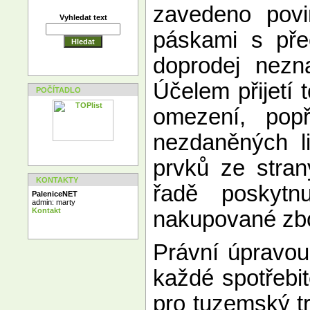
zavedeno povin
Vyhledat text
páskami s př
doprodej nezn
Účelem přijetí t
POČÍTADLO
omezení, popř
nezdaněných li
prvků ze stra
KONTAKTY
řadě poskytnu
PaleniceNET
admin: marty
Kontakt
nakupované zb
Právní úpravou
každé spotřebit
pro tuzemský tr