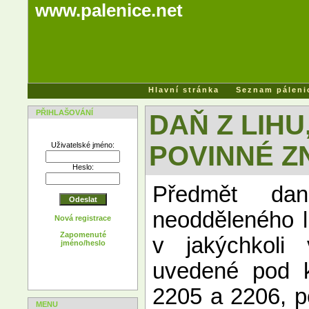
www.palenice.net
Hlavní stránka
Seznam páleni
PŘIHLAŠOVÁNÍ
DAŇ Z LIHU
Uživatelské jméno:
POVINNÉ Z
Heslo:
Předmět dan
neodděleného l
Nová registrace
Zapomenuté
v jakýchkoli 
jméno/heslo
uvedené pod k
2205 a 2206, p
MENU