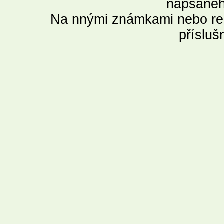
napsanéh
Na nnými známkami nebo re
přísluš