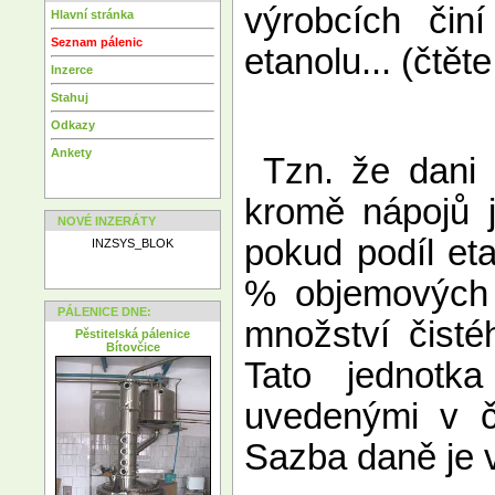
výrobcích či
Hlavní stránka
Seznam pálenic
etanolu... (čtěte
Inzerce
Stahuj
Odkazy
Ankety
Tzn. že dani p
kromě nápojů j
NOVÉ INZERÁTY
pokud podíl eta
INZSYS_BLOK
% objemových e
PÁLENICE DNE:
množství čistéh
Pěstitelská pálenice
Bítovčice
Tato jednotk
uvedenými v č
Sazba daně je 