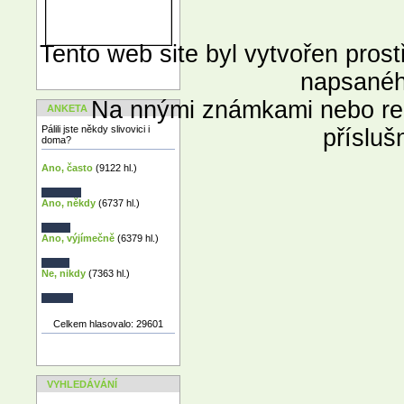
Tento web site byl vytvořen pros
napsanéh
Na nnými známkami nebo re
ANKETA
Pálili jste někdy slivovici i
přísluš
doma?
Ano, často
(9122 hl.)
Ano, někdy
(6737 hl.)
Ano, výjímečně
(6379 hl.)
Ne, nikdy
(7363 hl.)
Celkem hlasovalo: 29601
VYHLEDÁVÁNÍ