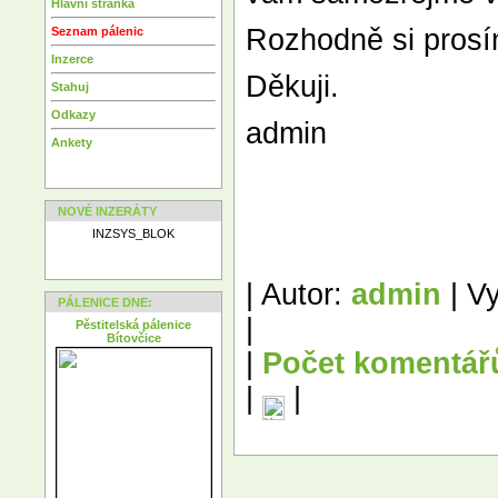
Hlavní stránka
Rozhodně si prosím
Seznam pálenic
Inzerce
Děkuji.
Stahuj
Odkazy
admin
Ankety
NOVÉ INZERÁTY
INZSYS_BLOK
| Autor:
admin
| Vy
PÁLENICE DNE:
|
Pěstitelská pálenice
Bítovčice
|
Počet komentář
|
|