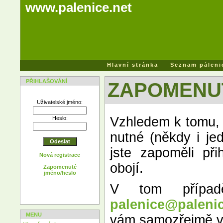
www.palenice.net
Hlavní stránka
Seznam páleni
PŘIHLAŠOVÁNÍ
ZAPOMENU
Uživatelské jméno:
Vzhledem k tomu, 
Heslo:
nutné (někdy i je
jste zapoměli př
Nová registrace
obojí.
Zapomenuté
jméno/heslo
V tom případ
palenice@palenic
MENU
vám samozřejmě vy