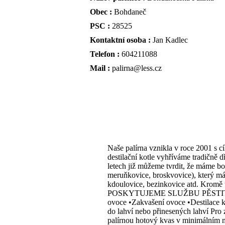
Obec :
Bohdaneč
PSC :
28525
Kontaktní osoba :
Jan Kadlec
Telefon :
604211088
Mail :
palirna@less.cz
Naše palírna vznikla v roce 2001
destilační kotle vyhříváme tradičně
letech již můžeme tvrdit, že máme boh
meruňkovice, broskvovice), který má 
kdoulovice, bezinkovice atd. Kromě tr
POSKYTUJEME SLUŽBU PĚSTITELSKÉ
ovoce •Zakvašení ovoce •Destilace k
do lahví nebo přinesených lahví Pro 
palírnou hotový kvas v minimálním m