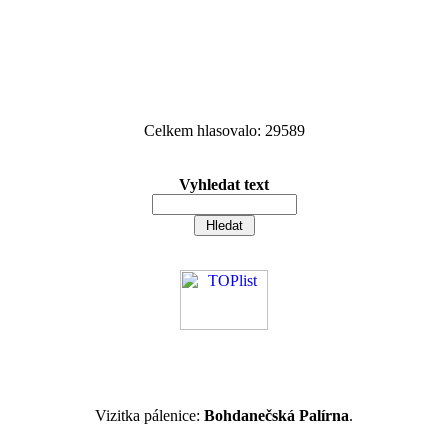
Celkem hlasovalo: 29589
Vyhledat text
Vizitka pálenice:
Bohdanečská Palírna
.