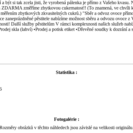
 a být si tak zcela jisti, že vyrobená pálenka je přímo z Vašeho kvasu
DARMA změříme zbytkovou cukernatost!! (To znamená, ve chvíli kdy s
rávě měřením zbytkových zkvasitelných cukrů.) "Sběr a odvoz ovoce přímo
ce zaneprázdněné pěstitele nabízíme možnost sběru a odvozu ovoce z 
nosti! Další služby pěstitelům V rámci komplexnosti našich služeb nabí
dej skla (lahví) •Prodej a potisk etiket •Dřevěné soudky k dozrání a
Statistika :
6
Fotogalérie :
Rozměry obrázků v těchto náhledech jsou závislé na velikosti originálu