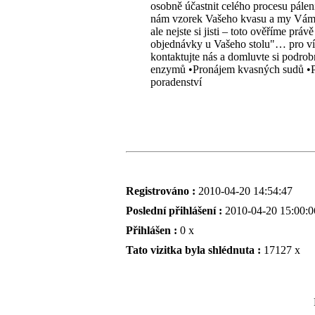
osobně účastnit celého procesu pálení
nám vzorek Vašeho kvasu a my Vám Z
ale nejste si jisti – toto ověříme p
objednávky u Vašeho stolu"… pro ví
kontaktujte nás a domluvte si podrob
enzymů •Pronájem kvasných sudů •Pro
poradenství
Registrováno :
2010-04-20 14:54:47
Poslední přihlášení :
2010-04-20 15:00:0
Přihlášen :
0 x
Tato vizitka byla shlédnuta :
17127 x