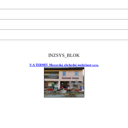
INZSYS_BLOK
V-A TERMIT, Moravská obchodní společnost s.r.o.