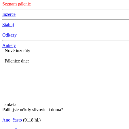
Seznam pálenic
Inzerce
Stahuj
Odkazy
Ankety
Nové inzeráty
Pálenice dne:
anketa
Pálili jste někdy slivovici i doma?
Ano, často
(9118 hl.)