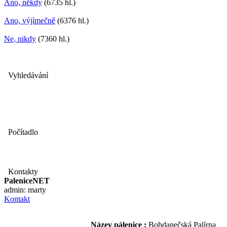
Ano, někdy
(6735 hl.)
Ano, výjímečně
(6376 hl.)
Ne, nikdy
(7360 hl.)
Vyhledávání
Počítadlo
Kontakty
PaleniceNET
admin: marty
Kontakt
Název pálenice :
Bohdanečská Palírna