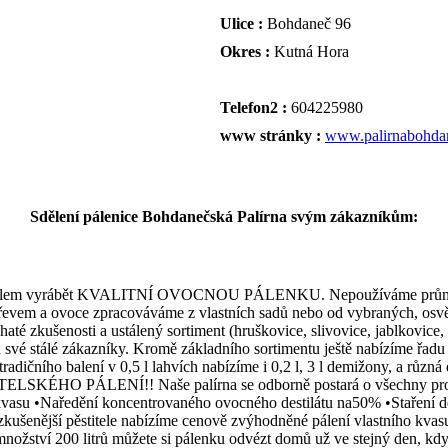
Ulice :
Bohdaneč 96
Okres :
Kutná Hora
Telefon2 :
604225980
www stránky :
www.palirnabohda
Sdělení pálenice Bohdanečská Palírna svým zákazníkům:
 s cílem vyrábět KVALITNÍ OVOCNOU PÁLENKU. Nepoužíváme průmysl
 dřevem a ovoce zpracováváme z vlastních sadů nebo od vybraných, os
até zkušenosti a ustálený sortiment (hruškovice, slivovice, jablkovice, 
své stálé zákazníky. Kromě základního sortimentu ještě nabízíme řadu sp
adičního balení v 0,5 l lahvích nabízíme i 0,2 l, 3 l demižony, a různá
HO PÁLENÍ!! Naše palírna se odborně postará o všechny proce
vasu •Naředění koncentrovaného ovocného destilátu na50% •Staření des
zkušenější pěstitele nabízíme cenově zvýhodněné pálení vlastního kvasu
nožství 200 litrů můžete si pálenku odvézt domů už ve stejný den, kdy