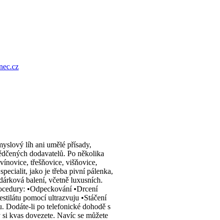
nec.cz
ový líh ani umělé přísady,
vědčených dodavatelů. Po několika
vínovice, třešňovice, višňovice,
ecialit, jako je třeba pivní pálenka,
 dárková balení, včetně luxusních.
dury: •Odpeckování •Drcení
tilátu pomocí ultrazvuju •Stáčení
. Dodáte-li po telefonické dohodě s
 si kvas dovezete. Navíc se můžete