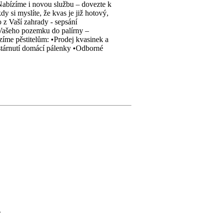
. Nabízíme i novou službu – dovezte k
i myslíte, že kvas je již hotový,
 z Vaší zahrady - sepsání
Vašeho pozemku do palírny –
zíme pěstitelům: •Prodej kvasinek a
 stárnutí domácí pálenky •Odborné
.