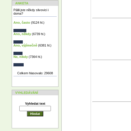
ANKETA
Pálili jste někdy slivovici i
doma?
Ano, často
(9124 hl.)
Ano, někdy
(6739 hl.)
Ano, výjímečně
(6381 hl.)
Ne, nikdy
(7364 hl.)
Celkem hlasovalo: 29608
VYHLEDÁVÁNÍ
Vyhledat text