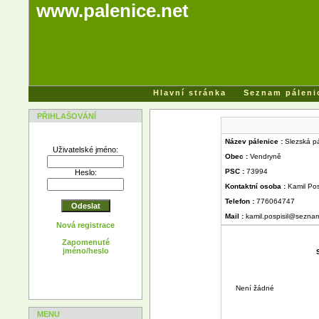
www.palenice.net
Hlavní stránka
Seznam páleni
PŘIHLAŠOVÁNÍ
Název pálenice :
Slezská p
Uživatelské jméno:
Obec :
Vendryně
PSC :
73994
Heslo:
Kontaktní osoba :
Kamil Pos
Telefon :
776064747
Mail :
kamil.pospisil@sezna
Nová registrace
Zapomenuté
jméno/heslo
Není žádné
MENU