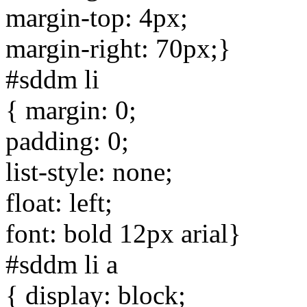
margin-top: 4px;
margin-right: 70px;}
#sddm li
{ margin: 0;
padding: 0;
list-style: none;
float: left;
font: bold 12px arial}
#sddm li a
{ display: block;