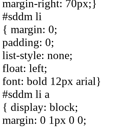
margin-right: 70px;}
#sddm li
{ margin: 0;
padding: 0;
list-style: none;
float: left;
font: bold 12px arial}
#sddm li a
{ display: block;
margin: 0 1px 0 0;