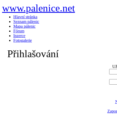
www.palenice.net
Hlavní stránka
Seznam pálenic
Mapa pálenic
Fórum
Inzerce
Fotogalerie
Přihlašování
Už
N
Zapom