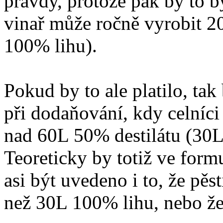
pravdy, protože pak by to b
vinař může ročně vyrobit 2
100% lihu).
Pokud by to ale platilo, ta
při dodaňování, kdy celníc
nad 60L 50% destilátu (30L
Teoreticky by totiž ve form
asi být uvedeno i to, že pěs
než 30L 100% lihu, nebo že