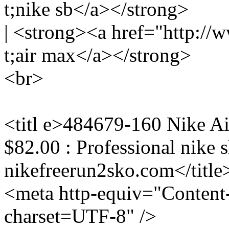
t;nike sb</a></strong>
| <strong><a href="http:/
t;air max</a></strong>
<br>
<titl e>484679-160 Nike A
$82.00 : Professional nike s
nikefreerun2sko.com</title
<meta http-equiv="Content-
charset=UTF-8" />