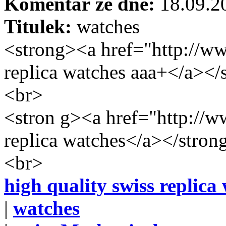
Komentář ze dne:
18.09.
Titulek:
watches
<strong><a href="http://ww
replica watches aaa+</a></
<br>
<stron g><a href="http://w
replica watches</a></stron
<br>
high quality swiss replica
|
watches