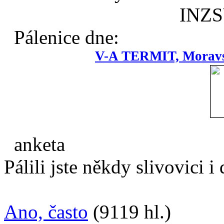
INZ
Pálenice dne:
V-A TERMIT, Moravská
anketa
Pálili jste někdy slivovici 
Ano, často
(9119 hl.)