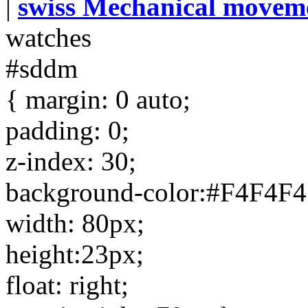
|
swiss Mechanical moveme
watches
#sddm
{ margin: 0 auto;
padding: 0;
z-index: 30;
background-color:#F4F4F4
width: 80px;
height:23px;
float: right;