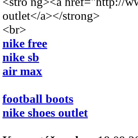
<stro ng><a href="http://
outlet</a></strong>
<br>
nike free
nike sb
air max
football boots
nike shoes outlet