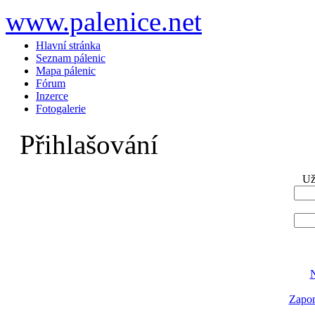
www.palenice.net
Hlavní stránka
Seznam pálenic
Mapa pálenic
Fórum
Inzerce
Fotogalerie
Přihlašování
Už
N
Zapom