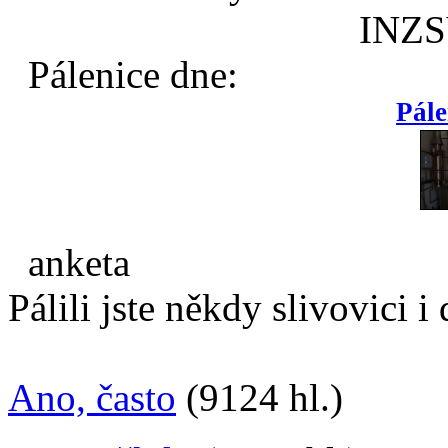
INZ
Pálenice dne:
Pále
anketa
Pálili jste někdy slivovici 
Ano, často
(9124 hl.)