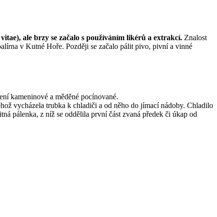
 vitae), ale brzy se začalo s používáním likérů a extrakcí.
Znalost
alírna v Kutné Hoře. Později se začalo pálit pivo, pivní a vinné
řízení kameninové a měděné pocínované.
hož vycházela trubka k chladiči a od něho do jímací nádoby. Chladilo
pitná pálenka, z níž se oddělila první část zvaná předek či úkap od