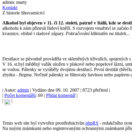
admin: marty
Kontakt
Z historie lihovarnictví
Alkohol byl objeven v 11. či 12. století, patrně v Itálii, kde se d
alkoholu k nám přinesli řádoví kněží. S rozvojem vinařství se začalo š
kvasnice, obilné i sladové zápary.
Pokračování kliknutím na titulek...
Destilace se původně prováděla ve skleněných křivulích, spojených s
V 16. st.byl měděný vařák uložen v pískové nebo popelové lázni, umí
se vodou. Pálenky se vyráběly dvojitou destilací. První destilát (břečk
zbytku - flegma. Nečisté pálenky se filtrovaly bavlnou nebo papírem
| Autor:
admin
| Vydáno dne 09. 10. 2007 | 8723 přečtení |
|
Počet komentářů
: 69 |
Přidat komentář
|
|
|
Tento web site byl vytvořen prostřednictvím
phpRS
- redakčního sys
Na nnými známkami nebo registrovanými ochrannými známkami přísl