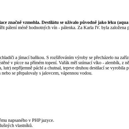
estilace značně vzmohla. Destilátu se užívalo původně jako léku (aqua
ířit pálení méně hodnotných vín - pálenka. Za Karla IV. byla založena p
 chladiči a jímací baňkou. S rozšiřováním výroby se přecházelo na za
stěné v pícce na přímém topení. Vařák měl snímací víko - alembík, z ně
a, lutr) nepříjemně páchl a chutnal, teprve druhou destilací se vyrobila 
 a nebo se přepalovaly s jalovcem, vápennou vodou.
tému napsaného v PHP jazyce.
ušných vlastníků.