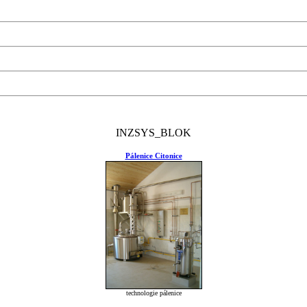
INZSYS_BLOK
Pálenice Citonice
technologie pálenice