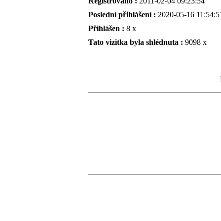
Registrováno :
2011-02-04 09:23:54
Poslední přihlášení :
2020-05-16 11:54:5
Přihlášen :
8 x
Tato vizitka byla shlédnuta :
9098 x