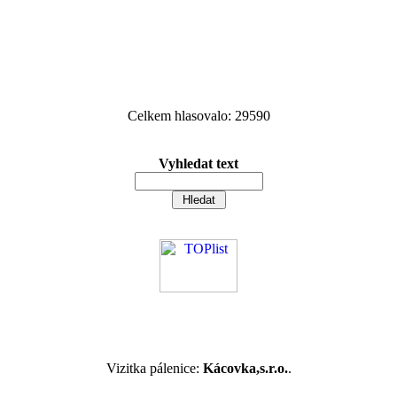
Celkem hlasovalo: 29590
Vyhledat text
Vizitka pálenice:
Kácovka,s.r.o.
.