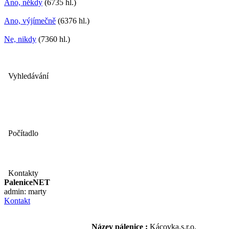
Ano, někdy
(6735 hl.)
Ano, výjímečně
(6376 hl.)
Ne, nikdy
(7360 hl.)
Vyhledávání
Počítadlo
Kontakty
PaleniceNET
admin: marty
Kontakt
Název pálenice :
Kácovka,s.r.o.