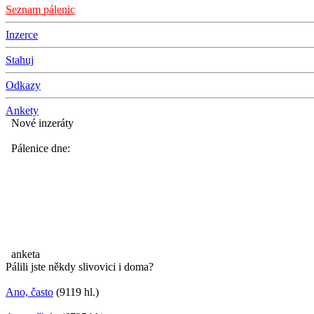
Seznam pálenic
Inzerce
Stahuj
Odkazy
Ankety
Nové inzeráty
Pálenice dne:
anketa
Pálili jste někdy slivovici i doma?
Ano, často
(9119 hl.)