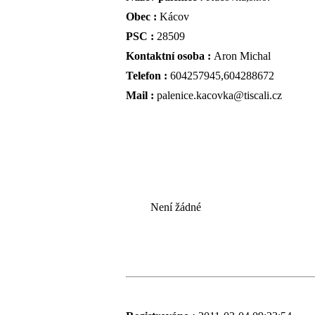
Obec :
Kácov
PSC :
28509
Kontaktní osoba :
Aron Michal
Telefon :
604257945,604288672
Mail :
palenice.kacovka@tiscali.cz
Není žádné