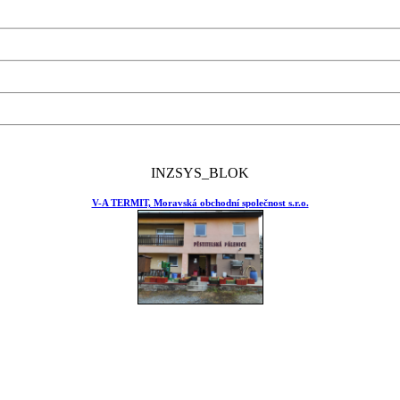
INZSYS_BLOK
V-A TERMIT, Moravská obchodní společnost s.r.o.