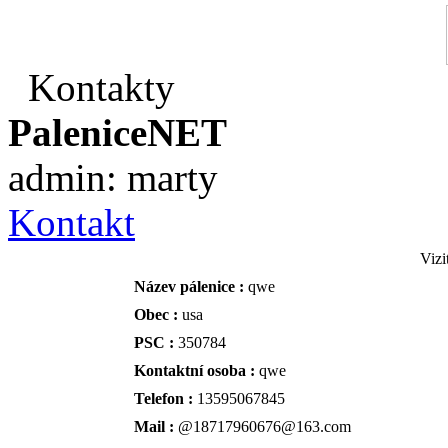
Kontakty
PaleniceNET
admin: marty
Kontakt
Vizi
Název pálenice :
qwe
Obec :
usa
PSC :
350784
Kontaktní osoba :
qwe
Telefon :
13595067845
Mail :
@18717960676@163.com