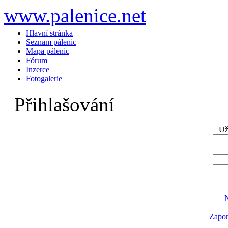
www.palenice.net
Hlavní stránka
Seznam pálenic
Mapa pálenic
Fórum
Inzerce
Fotogalerie
Přihlašování
Už
N
Zapom