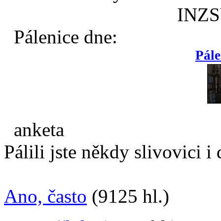
INZ
Pálenice dne:
Pále
anketa
Pálili jste někdy slivovici 
Ano, často
(9125 hl.)