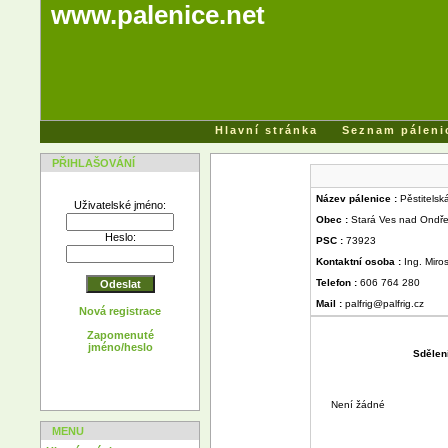
www.palenice.net
Hlavní stránka
Seznam páleni
PŘIHLAŠOVÁNÍ
Název pálenice :
Pěstitels
Uživatelské jméno:
Obec :
Stará Ves nad Ondřej
Heslo:
PSC :
73923
Kontaktní osoba :
Ing. Miro
Telefon :
606 764 280
Mail :
palfrig@palfrig.cz
Nová registrace
Zapomenuté
jméno/heslo
Sdělen
Není žádné
MENU