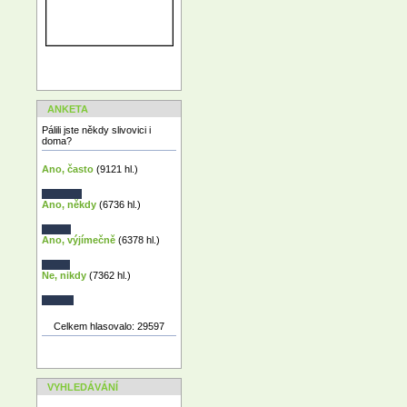
ANKETA
Pálili jste někdy slivovici i
doma?
Ano, často
(9121 hl.)
Ano, někdy
(6736 hl.)
Ano, výjímečně
(6378 hl.)
Ne, nikdy
(7362 hl.)
Celkem hlasovalo: 29597
VYHLEDÁVÁNÍ