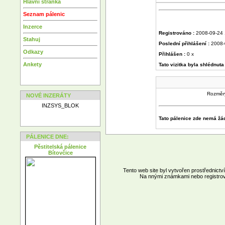
Hlavní stránka
Seznam pálenic
Inzerce
Registrováno :
2008-09-24 
Stahuj
Poslední přihlášení :
2008-
Odkazy
Přihlášen :
0 x
Ankety
Tato vizitka byla shlédnuta
Rozměry
NOVÉ INZERÁTY
INZSYS_BLOK
Tato pálenice zde nemá žá
PÁLENICE DNE:
Pěstitelská pálenice
Bítovčice
Tento web site byl vytvořen prostřednict
Na nnými známkami nebo registrov