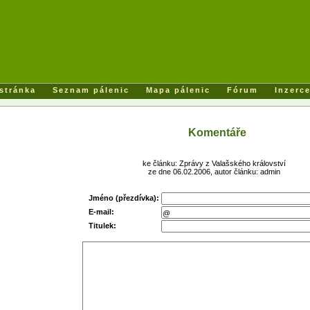
 stránka
Seznam pálenic
Mapa pálenic
Fórum
Inzerc
Komentáře
ke článku: Zprávy z Valašského království
ze dne 06.02.2006, autor článku: admin
Jméno (přezdívka):
E-mail:
Titulek: