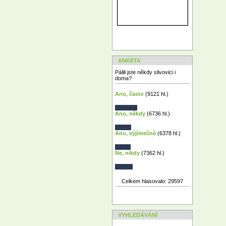
ANKETA
Pálili jste někdy slivovici i
doma?
Ano, často
(9121 hl.)
Ano, někdy
(6736 hl.)
Ano, výjímečně
(6378 hl.)
Ne, nikdy
(7362 hl.)
Celkem hlasovalo: 29597
VYHLEDÁVÁNÍ