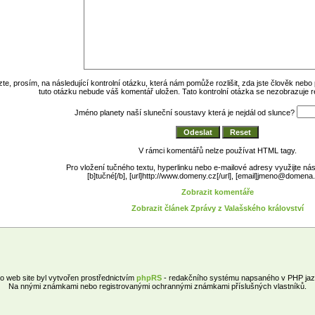
e, prosím, na následující kontrolní otázku, která nám pomůže rozlišit, zda jste člověk neb
tuto otázku nebude váš komentář uložen. Tato kontrolní otázka se nezobrazuje 
Jméno planety naší sluneční soustavy která je nejdál od slunce?
V rámci komentářů nelze používat HTML tagy.
Pro vložení tučného textu, hyperlinku nebo e-mailové adresy využijte nás
[b]tučné[/b], [url]http://www.domeny.cz[/url], [email]jmeno@domena.
Zobrazit komentáře
Zobrazit článek Zprávy z Valašského království
o web site byl vytvořen prostřednictvím
phpRS
- redakčního systému napsaného v PHP jaz
Na nnými známkami nebo registrovanými ochrannými známkami příslušných vlastníků.