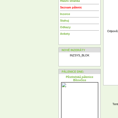
Hlavní stránka
Seznam pálenic
Inzerce
Stahuj
Odkazy
Odpovězt
Ankety
NOVÉ INZERÁTY
INZSYS_BLOK
PÁLENICE DNE:
Pěstitelská pálenice
Bítovčice
Tent