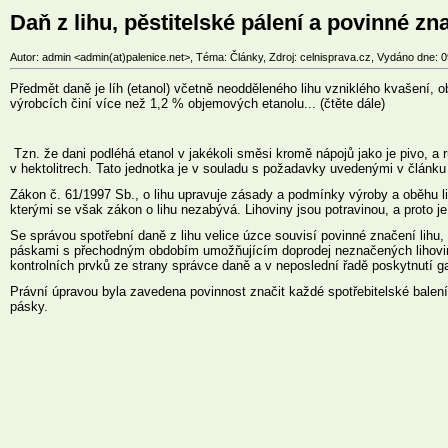
Daň z lihu, pěstitelské pálení a povinné zn
Autor: admin <admin(at)palenice.net>, Téma: Články, Zdroj: celnisprava.cz, Vydáno dne: 0
Předmět daně je líh (etanol) včetně neodděleného lihu vzniklého kvašení, 
výrobcích činí více než 1,2 % objemových etanolu... (čtěte dále)
Tzn. že dani podléhá etanol v jakékoli směsi kromě nápojů jako je pivo, a 
v hektolitrech. Tato jednotka je v souladu s požadavky uvedenými v člán
Zákon č. 61/1997 Sb., o lihu upravuje zásady a podmínky výroby a oběhu lih
kterými se však zákon o lihu nezabývá. Lihoviny jsou potravinou, a proto j
Se správou spotřební daně z lihu velice úzce souvisí povinné značení lihu,
páskami s přechodným obdobím umožňujícím doprodej neznačených lihovin do 
kontrolních prvků ze strany správce daně a v neposlední řadě poskytnutí
Právní úpravou byla zavedena povinnost značit každé spotřebitelské balení 
pásky.