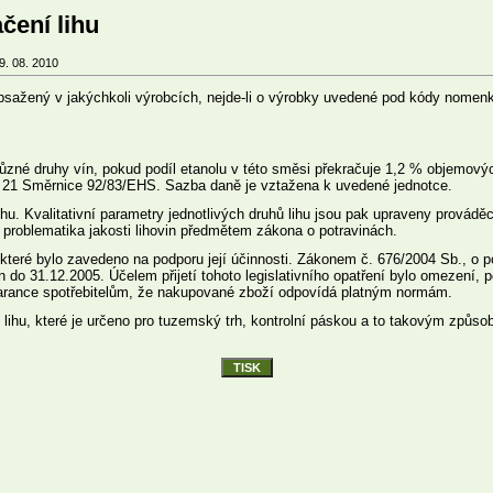
ačení lihu
9. 08. 2010
obsažený v jakýchkoli výrobcích, nejde-li o výrobky uvedené pod kódy nomenk
různé druhy vín, pokud podíl etanolu v této směsi překračuje 1,2 % objemovýc
ku 21 Směrnice 92/83/EHS. Sazba daně je vztažena k uvedené jednotce.
u. Kvalitativní parametry jednotlivých druhů lihu jsou pak upraveny prováděcí
e problematika jakosti lihovin předmětem zákona o potravinách.
 které bylo zavedeno na podporu její účinnosti.
Zákonem č. 676/2004 Sb., o po
31.12.2005. Účelem přijetí tohoto legislativního opatření bylo omezení, po
 garance spotřebitelům, že nakupované zboží odpovídá platným normám.
lihu, které je určeno pro tuzemský trh, kontrolní páskou a to takovým způso