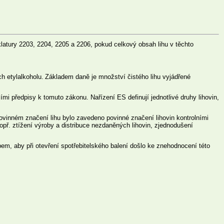
latury 2203, 2204, 2205 a 2206, pokud celkový obsah lihu v těchto
h etylalkoholu.
Základem daně je množství čistého lihu vyjádřené
mi předpisy k tomuto zákonu. Nařízení ES definují jednotlivé druhy lihovin,
vinném značení lihu bylo zavedeno povinné značení lihovin kontrolními
př. ztížení výroby a distribuce nezdaněných lihovin, zjednodušení
bem, aby při otevření spotřebitelského balení došlo ke znehodnocení této